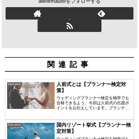
atelierhauoliをフォローする
関連記事
人前式とは【プランナー検定対
Education
策】
ウェディングプランナー検定を独学でも
合格できるよう、今回は人前式の出題ポ
イントをお伝えしています。プランナー
検定合格を目指す人はもちろん、ウェデ
ィング業界に就職・転職を考えている方
にもおすすめの基礎知識です。
国内リゾート挙式【プランナー検
Education
定対策】
ウェディングプランナー検定を独学でも