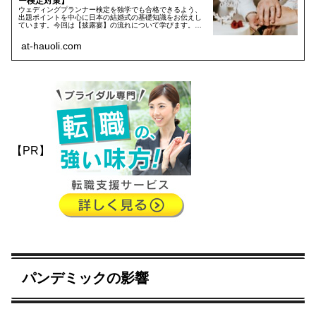
ー検定対策】
ウェディングプランナー検定を独学でも合格できるよう、
出題ポイントを中心に日本の結婚式の基礎知識をお伝えし
ています。今回は【披露宴】の流れについて学びます。プ
ランナー検定合格を目指す人はもちろん、ウェディング業
界に就職・転職を考えている方にもおすすめの基礎知識で
at-hauoli.com
す。
【PR】
パンデミックの影響