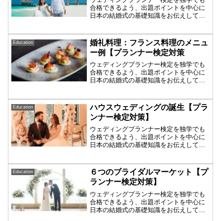
合格できるよう、出題ポイントを中心に
日本の結婚式の基礎知識をお伝えしてい
ます。今回は【国内リゾート挙式】を取
り上げます。プランナー検定合格を目指
す人はもちろん、ウェディング業界に就
婚礼料理：フランス料理のメニュ
Education
職・転職を考えている方にもおすすめの
ー例【プランナー検定対策
基礎知識。一緒に学んで合格目指しまし
ょう！
ウェディングプランナー検定を独学でも
合格できるよう、出題ポイントを中心に
日本の結婚式の基礎知識をお伝えしてい
ます。今回は【フランス料理】につい
て。プランナー検定合格を目指す人はも
ちろん、ウェディング業界に就職・転職
ハウスウェディングの誕生【プラ
Education
を考えている方にもおすすめの基礎知
ンナー検定対策】
識。一緒に学んで合格目指しましょう！
ウェディングプランナー検定を独学でも
合格できるよう、出題ポイントを中心に
日本の結婚式の基礎知識をお伝えしてい
ます。今回はブライダル業界の歴史【ゲ
ストハウスの登場】を取り上げます。プ
ランナー検定合格を目指す人はもちろ
６つのブライダルマーケット【プ
Education
ん、ウェディング業界に就職・転職を考
ランナー検定対策】
えている方にもおすすめの基礎知識。一
緒に学んで合格目指しましょう！
ウェディングプランナー検定を独学でも
合格できるよう、出題ポイントを中心に
日本の結婚式の基礎知識をお伝えしてい
ます。今回は【6つのマーケット】を取り