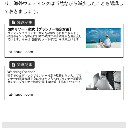
り、海外ウェディングは当然ながら減少したことも認識し
ておきましょう。
国内リゾート挙式【プランナー検定対策】
ウェディングプランナー検定を独学でも合格できるよう、
出題ポイントを中心に日本の結婚式の基礎知識をお伝えし
ています。今回は【国内リゾート挙式】を取り上げます。
プランナー検定合格を目指す人はもちろん、ウェディング
業界に就職・転職を考えている方にもおすすめの基礎知
識。一緒に学んで合格目指しましょう！
at-hauoli.com
Wedding Planner
独学でウェディングプランナー検定を取得したい人、プラ
ンナーの基礎知識を身に着けたい方へのプランナー基礎講
座です。プランナー検定対策【Index】【日本】ウェディン
グ業界の歴史①：ホテルウェディングの歴史【日本】ウェ
ディング業界の歴史②：ゼク...
at-hauoli.com