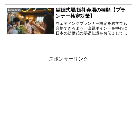
上げます。出題されれば得点を取りやす
い分野。プランナー検定合格を目指す人
結婚式場/婚礼会場の種類【プラ
Education
はもちろん、ウェディング業界に就職・
ンナー検定対策】
転職を考えている方にもおすすめの検定
です。一緒に学んで合格目指しましょ
ウェディングプランナー検定を独学でも
う！
合格できるよう、出題ポイントを中心に
日本の結婚式の基礎知識をお伝えしてい
ます。プランナー検定合格を目指す人は
もちろん、ウェディング業界に就職・転
職を考えている方にもおすすめの基礎知
識です。今回は【会場分類】で会場の名
称をざっくりチェックしましょう！
スポンサーリンク